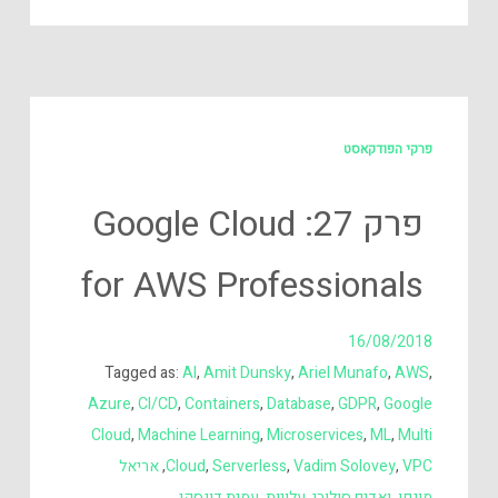
פרקי הפודקאסט
פרק 27: Google Cloud
for AWS Professionals
16/08/2018
Tagged as:
AI
,
Amit Dunsky
,
Ariel Munafo
,
AWS
,
Azure
,
CI/CD
,
Containers
,
Database
,
GDPR
,
Google
Cloud
,
Machine Learning
,
Microservices
,
ML
,
Multi
VPC
,
Vadim Solovey
,
Serverless
,
Cloud
,
אריאל
מונפו
,
ואדים סולובי
,
עלויות
,
עמית דונסקי