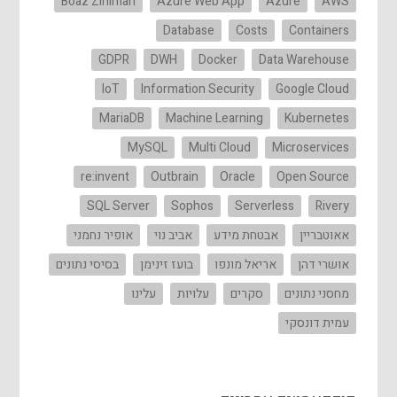
Boaz Ziniman
Azure Web App
Azure
AWS
Database
Costs
Containers
GDPR
DWH
Docker
Data Warehouse
IoT
Information Security
Google Cloud
MariaDB
Machine Learning
Kubernetes
MySQL
Multi Cloud
Microservices
re:invent
Outbrain
Oracle
Open Source
SQL Server
Sophos
Serverless
Rivery
אאוטבריין
אבטחת מידע
אביב נוי
אופיר נחמני
אושרי דהן
אריאל מונפו
בועז זינימן
בסיסי נתונים
מחסני נתונים
סקרים
עלויות
עלינו
עמית דונסקי