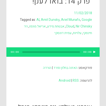
פרק 14: בואו לענן!
11/02/2018
Tagged as:
AI
,
Amit Dunsky
,
Ariel Munafo
,
Google
Nir Chinsky
,
Cloud
,
אבטחת מידע
,
אריאל מונפו
,
ניר
חינסקי
,
עלויות
,
עמית דונסקי
נגן
00:00
00:00
אודיו
פודקאסט:
האזנה בחלון נפרד
|
הורדה
להרשמה:
RSS
|
Android