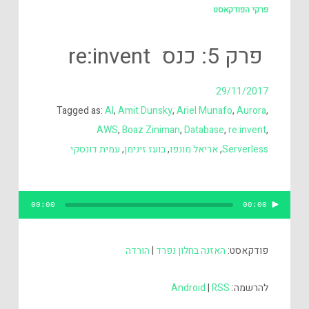
פרקי הפודקאסט
פרק 5: כנס re:invent
29/11/2017
Tagged as:
AI
,
Amit Dunsky
,
Ariel Munafo
,
Aurora
,
AWS
,
Boaz Ziniman
,
Database
,
re:invent
,
Serverless
,
אריאל מונפו
,
בועז זינימן
,
עמית דונסקי
נגן
00:00
00:00
אודיו
פודקאסט:
האזנה בחלון נפרד
|
הורדה
להרשמה:
RSS
|
Android