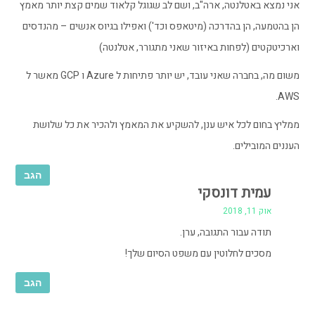
אני נמצא באטלנטה, ארה"ב, ושם לב שגוגל קלאוד שמים קצת יותר מאמץ
הן בהטמעה, הן בהדרכה (מיטאפס וכד') ואפילו בגיוס אנשים – מהנדסים
וארכיטקטים (לפחות באיזור שאני מתגורר, אטלנטה)
משום מה, בחברה שאני עובד, יש יותר פתיחות ל Azure ו GCP מאשר ל
AWS.
ממליץ בחום לכל איש ענן, להשקיע את המאמץ ולהכיר את כל שלושת
העננים המובילים.
הגב
עמית דונסקי
אוק 11, 2018
תודה עבור התגובה, ערן.
מסכים לחלוטין עם משפט הסיום שלך!
הגב