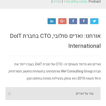
Podcast:
האזנה בחלון נפרד
|
הורדה
|
אורחנו: ואדים סולובי, CTO בחברת DoIT
International
ואדים הוא מייסד משותף וה- CTO של חברת DoIT. בעברו ייסד את
חברת
We! Consulting Group שהתמחתה בתשתיות מחשוב מסורתיות,
והחל משנת 2010 הוא עוסק בפעילות מגוונת בתחום הענן.
עוד על ואדים