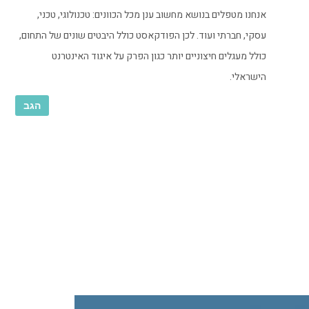
אנחנו מטפלים בנושא מחשוב ענן מכל הכוונים: טכנולוגי, טכני,
עסקי, חברתי ועוד. לכן הפודקאסט כולל היבטים שונים של התחום,
כולל מעגלים חיצוניים יותר כגון הפרק על איגוד האינטרנט
הישראלי.
הגב