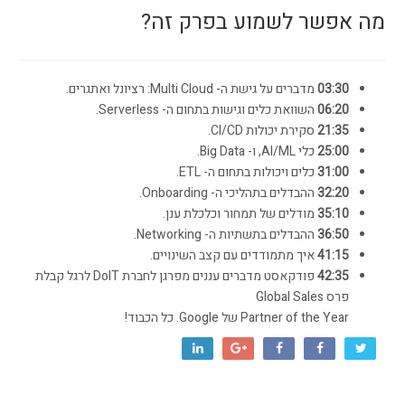
מה אפשר לשמוע בפרק זה?
03:30
מדברים על גישת ה- Multi Cloud: רציונל ואתגרים.
06:20
השוואת כלים וגישות בתחום ה- Serverless.
21:35
סקירת יכולות CI/CD.
25:00
כלי AI/ML, ו- Big Data.
31:00
כלים ויכולות בתחום ה- ETL.
32:20
ההבדלים בתהליכי ה- Onboarding.
35:10
מודלים של תמחור וכלכלת ענן.
36:50
ההבדלים בתשתיות ה- Networking.
41:15
איך מתמודדים עם קצב השינויים.
42:35
פודקאסט מדברים עננים מפרגן לחברת DoIT לרגל קבלת
פרס Global Sales
Partner of the Year של Google. כל הכבוד!