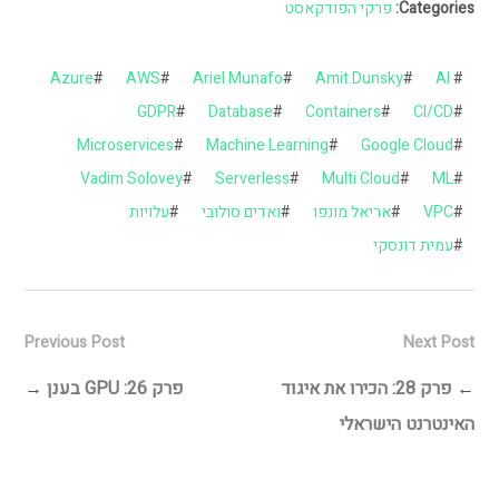
Categories:
פרקי הפודקאסט
Azure
#
AWS
#
Ariel Munafo
#
Amit Dunsky
#
AI
#
GDPR
#
Database
#
Containers
#
CI/CD
#
Microservices
#
Machine Learning
#
Google Cloud
#
Vadim Solovey
#
Serverless
#
Multi Cloud
#
ML
#
#
VPC
#
אריאל מונפו
#
ואדים סולובי
#
עלויות
#
עמית דונסקי
Previous Post
Next Post
←
פרק 28: הכירו את איגוד
פרק 26: GPU בענן
→
האינטרנט הישראלי