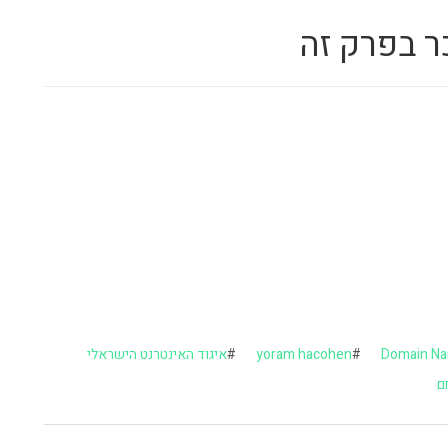
ר בפרק זה
Domain N
#
yoram hacohen
#
איגוד האינטרנט הישראלי
ם