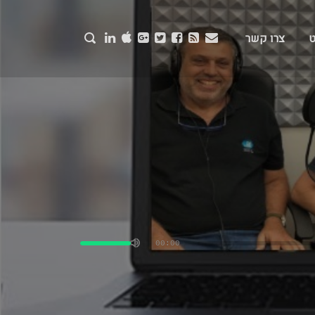
ט
צרו קשר
השתמש
במקש
למעלה/למטה
00:00
כדי
להגביר
או
להנמיך
עוצמת
שמע.