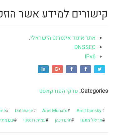
קישורים למידע אשר הוזכ
אתר איגוד אינטרנט הישראלי
.
DNSSEC
IPv6
Categories:
פרקי הפודקאסט
ame
#
Database
#
Ariel Munafo
#
Amit Dunsky
#
#
אריאל מונפו
#
יורם הכהן
#
עמית דונסקי
#
שם מתח