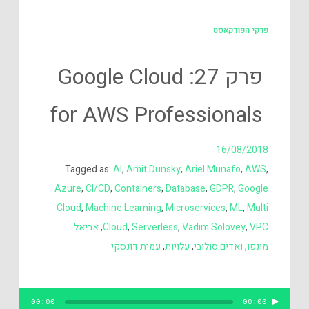
פרקי הפודקאסט
פרק 27: Google Cloud
for AWS Professionals
16/08/2018
Tagged as:
AI
,
Amit Dunsky
,
Ariel Munafo
,
AWS
,
Azure
,
CI/CD
,
Containers
,
Database
,
GDPR
,
Google
Cloud
,
Machine Learning
,
Microservices
,
ML
,
Multi
VPC
,
Vadim Solovey
,
Serverless
,
Cloud
,
אריאל
מונפו
,
ואדים סולובי
,
עלויות
,
עמית דונסקי
נגן
00:00
00:00