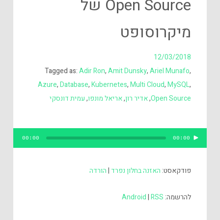
Open Source של
מיקרוסופט
12/03/2018
Tagged as:
Adir Ron
,
Amit Dunsky
,
Ariel Munafo
,
Azure
,
Database
,
Kubernetes
,
Multi Cloud
,
MySQL
,
Open Source
,
אדיר רון
,
אריאל מונפו
,
עמית דונסקי
נגן
00:00
00:00
אודיו
פודקאסט:
האזנה בחלון נפרד
|
הורדה
להרשמה:
RSS
|
Android