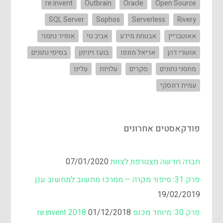
re:invent
Outbrain
Oracle
Open Source
SQL Server
Sophos
Serverless
Rivery
אאוטבריין
אבטחת מידע
אביב נוי
אופיר נחמני
אושרי דהן
אריאל מונפו
בועז זינימן
בסיסי נתונים
מחסני נתונים
סקרים
עלויות
עלינו
עמית דונסקי
פודקאסטים אחרונים
חברה חדשה מצטרפת לצוות
07/01/2020
פרק 31: סיפור מקרה – ממרכז מחשוב למחשוב ענן.
19/02/2019
פרק 30: מיוחד מכנס re:invent 2018
01/12/2018