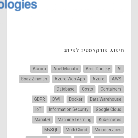
חיפוש פודקאסטים לפי תג
Aurora
Ariel Munafo
Amit Dunsky
AI
Boaz Ziniman
Azure Web App
Azure
AWS
Database
Costs
Containers
GDPR
DWH
Docker
Data Warehouse
IoT
Information Security
Google Cloud
MariaDB
Machine Learning
Kubernetes
MySQL
Multi Cloud
Microservices