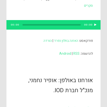
סקרים
נגן
00:00
00:00
אודיו
פודקאסט:
האזנה בחלון נפרד
|
הורדה
להרשמה:
RSS
|
Android
אורחנו באולפן: אופיר נחמני,
מנכ"ל חברת IOD.