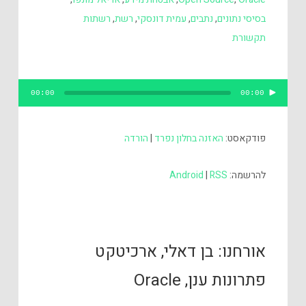
בסיסי נתונים
,
נתבים
,
עמית דונסקי
,
רשת
,
רשתות
תקשורת
נגן
00:00
00:00
אודיו
פודקאסט:
האזנה בחלון נפרד
|
הורדה
להרשמה:
RSS
|
Android
אורחנו: בן דאלי, ארכיטקט
פתרונות ענן, Oracle