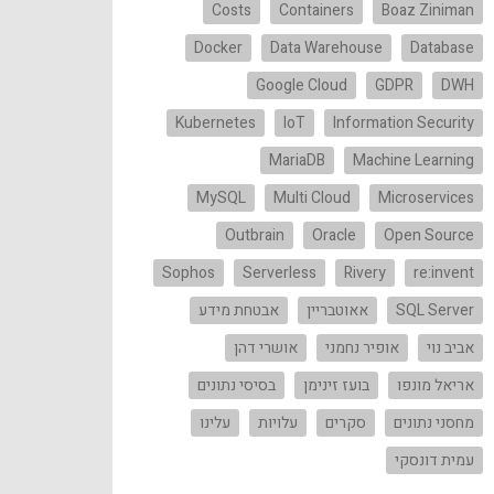
Costs
Containers
Boaz Ziniman
Docker
Data Warehouse
Database
Google Cloud
GDPR
DWH
Kubernetes
IoT
Information Security
MariaDB
Machine Learning
MySQL
Multi Cloud
Microservices
Outbrain
Oracle
Open Source
Sophos
Serverless
Rivery
re:invent
SQL Server
אאוטבריין
אבטחת מידע
אביב נוי
אופיר נחמני
אושרי דהן
אריאל מונפו
בועז זינימן
בסיסי נתונים
מחסני נתונים
סקרים
עלויות
עלינו
עמית דונסקי