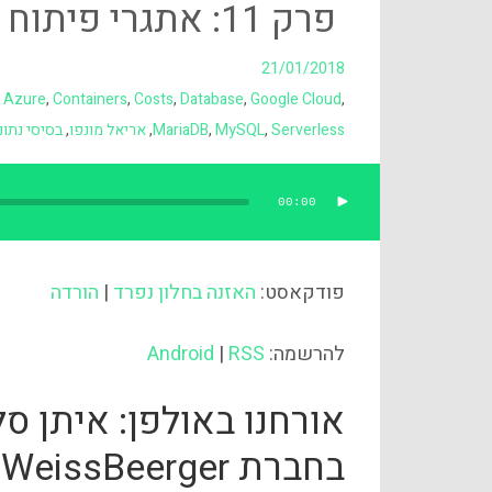
פרק 11: אתגרי פיתוח בסביבת Serverless
21/01/2018
,
Azure
,
Containers
,
Costs
,
Database
,
Google Cloud
,
Serverless
,
MySQL
,
MariaDB
,
אריאל מונפו
,
בסיסי נתונ
00:00
נגן
אודיו
פודקאסט:
האזנה בחלון נפרד
|
הורדה
להרשמה:
RSS
|
Android
אורחנו באולפן: איתן ס
בחברת WeissBeerger.