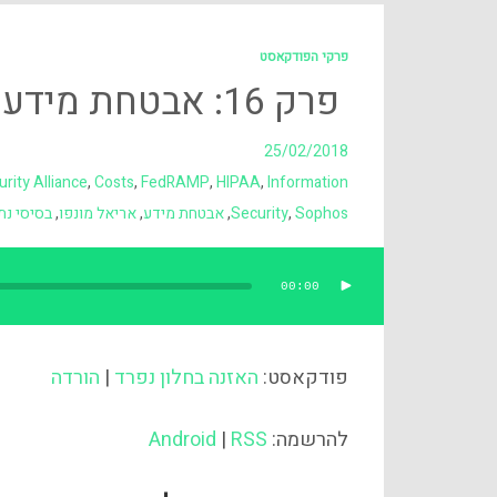
פרקי הפודקאסט
פרק 16: אבטחת מידע בענן
25/02/2018
rity Alliance
,
Costs
,
FedRAMP
,
HIPAA
,
Information
Sophos
,
Security
,
אבטחת מידע
,
אריאל מונפו
,
בסיסי נת
00:00
נגן
אודיו
פודקאסט:
האזנה בחלון נפרד
|
הורדה
להרשמה:
RSS
|
Android