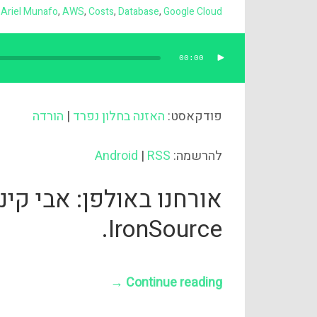
,
Ariel Munafo
,
AWS
,
Costs
,
Database
,
Google Cloud
00:00
נגן
אודיו
פודקאסט:
האזנה בחלון נפרד
|
הורדה
להרשמה:
RSS
|
Android
IronSource.
→
Continue reading