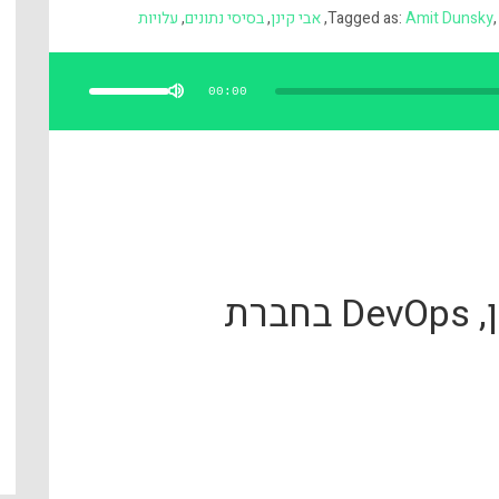
Amit Dunsky
Tagged as:
,
אבי קינן
,
בסיסי נתונים
,
עלויות
השתמש
במקש
למעלה/למטה
00:00
כדי
להגביר
או
להנמיך
עוצמת
שמע.
אורחנו באולפן: אבי קינן, DevOps בחברת