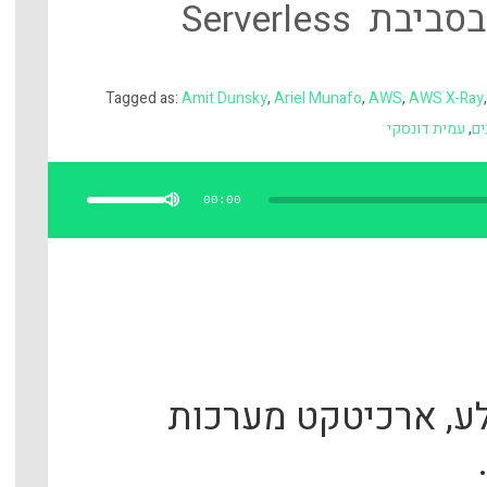
Tagged as:
Amit Dunsky
,
Ariel Munafo
,
AWS
,
AWS X-Ray
ים
,
עמית דונסקי
השתמש
במקש
למעלה/למטה
00:00
כדי
להגביר
או
להנמיך
עוצמת
שמע.
לע, ארכיטקט מערכות