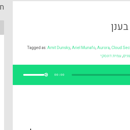
חי
Tagged as:
Amit Dunsky
,
Ariel Munafo
,
Aurora
,
Cloud Secu
ונים
,
עמית דונסקי
השתמש
במקש
למעלה/למטה
00:00
כדי
להגביר
או
להנמיך
עוצמת
שמע.