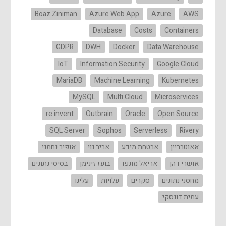
Boaz Ziniman
Azure Web App
Azure
AWS
Database
Costs
Containers
GDPR
DWH
Docker
Data Warehouse
IoT
Information Security
Google Cloud
MariaDB
Machine Learning
Kubernetes
MySQL
Multi Cloud
Microservices
re:invent
Outbrain
Oracle
Open Source
SQL Server
Sophos
Serverless
Rivery
אאוטבריין
אבטחת מידע
אביב נוי
אופיר נחמני
אושרי דהן
אריאל מונפו
בועז זינימן
בסיסי נתונים
מחסני נתונים
סקרים
עלויות
עלינו
עמית דונסקי