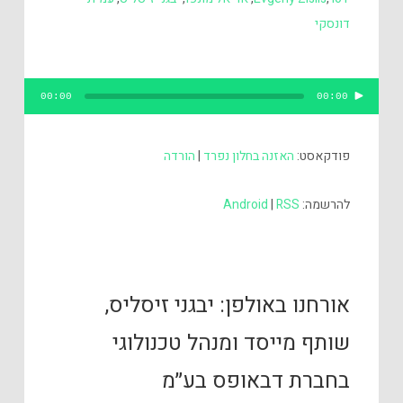
דונסקי
נגן
00:00
00:00
אודיו
פודקאסט:
האזנה בחלון נפרד
|
הורדה
להרשמה:
RSS
|
Android
אורחנו באולפן: יבגני זיסליס,
שותף מייסד ומנהל טכנולוגי
בחברת דבאופס בע״מ