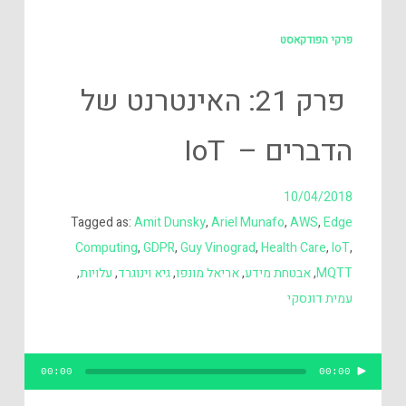
פרקי הפודקאסט
פרק 21: האינטרנט של
הדברים – IoT
10/04/2018
Tagged as:
Amit Dunsky
,
Ariel Munafo
,
AWS
,
Edge
Computing
,
GDPR
,
Guy Vinograd
,
Health Care
,
IoT
,
MQTT
,
אבטחת מידע
,
אריאל מונפו
,
גיא וינוגרד
,
עלויות
,
עמית דונסקי
נגן
00:00
00:00
אודיו