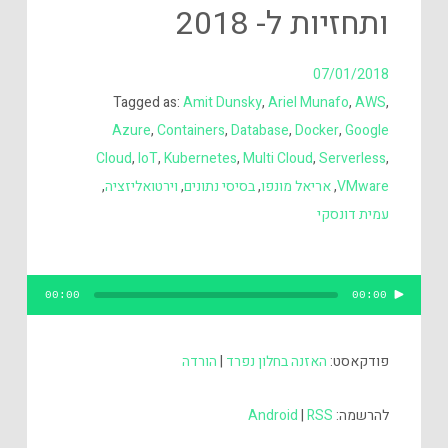
ותחזיות ל- 2018
07/01/2018
Tagged as:
Amit Dunsky
,
Ariel Munafo
,
AWS
,
Azure
,
Containers
,
Database
,
Docker
,
Google
Cloud
,
IoT
,
Kubernetes
,
Multi Cloud
,
Serverless
,
VMware
,
אריאל מונפו
,
בסיסי נתונים
,
וירטואליזציה
,
עמית דונסקי
נגן
00:00
00:00
אודיו
פודקאסט:
האזנה בחלון נפרד
|
הורדה
להרשמה:
RSS
|
Android