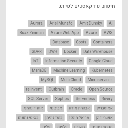
חיפוש פודקאסטים לפי תג
Aurora
Ariel Munafo
Amit Dunsky
AI
Boaz Ziniman
Azure Web App
Azure
AWS
Database
Costs
Containers
GDPR
DWH
Docker
Data Warehouse
IoT
Information Security
Google Cloud
MariaDB
Machine Learning
Kubernetes
MySQL
Multi Cloud
Microservices
re:invent
Outbrain
Oracle
Open Source
SQL Server
Sophos
Serverless
Rivery
אאוטבריין
אבטחת מידע
אביב נוי
אופיר נחמני
אושרי דהן
אריאל מונפו
בועז זינימן
בסיסי נתונים
מחסני נתונים
סקרים
עלויות
עלינו