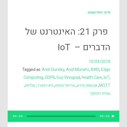
פרקי הפודקאסט
פרק 21: האינטרנט של
הדברים – IoT
10/04/2018
Tagged as:
Amit Dunsky
,
Ariel Munafo
,
AWS
,
Edge
Computing
,
GDPR
,
Guy Vinograd
,
Health Care
,
IoT
,
MQTT
,
אבטחת מידע
,
אריאל מונפו
,
גיא וינוגרד
,
עלויות
,
עמית דונסקי
נגן
00:00
00:00
אודיו