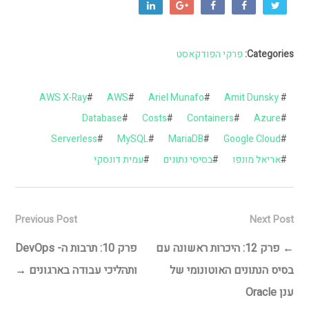
Categories:
פרקי הפודקאסט
AWS X-Ray
#
AWS
#
Ariel Munafo
#
Amit Dunsky
#
Database
#
Costs
#
Containers
#
Azure
#
Serverless
#
MySQL
#
MariaDB
#
Google Cloud
#
#
אריאל מונפו
#
בסיסי נתונים
#
עמית דונסקי
Previous Post
Next Post
←
פרק 12: היכרות ראשונה עם
פרק 10: תרבות ה- DevOps
בסיס הנתונים האוטונומי של
ותהליכי עבודה בארגונים
→
ענן Oracle