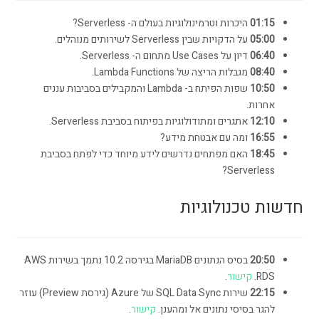
01:15
היכרות וטרמינולוגיות בעולם ה- Serverless?
05:00
על הדקויות שבין Serverless לשירותים מנוהלים.
06:40
דיון על Use Cases מתחום ה- Serverless.
08:40
מגבלות הריצה של Lambda Functions.
10:50
שפות הפיתח ב- Lambda והמקבילים בסביבות עננים
אחרות.
12:10
אתגרים ומתודולוגיות בפיתוח בסביבת Serverless.
16:55
ומה עם אבטחת מידע?
18:45
האם מפתחים נדרשים לידע מיוחד כדי לפתח בסביבת
Serverless?
חדשות טכנולוגיות
20:50
בסיס הנתונים MariaDB בגירסה 10.2 נתמך בשירות AWS
RDS.
קישור
.
22:15
שירות SQL Data Sync של Azure (גירסת Preview) עוזר
להגר בסיסי נתונים אל ומהענן.
קישור
.