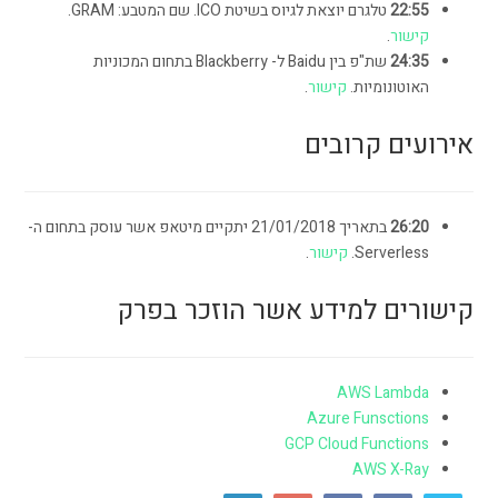
22:55
טלגרם יוצאת לגיוס בשיטת ICO. שם המטבע: GRAM.
קישור
.
24:35
שת"פ בין Baidu ל- Blackberry בתחום המכוניות
האוטונומיות.
קישור
.
אירועים קרובים
26:20
בתאריך 21/01/2018 יתקיים מיטאפ אשר עוסק בתחום ה-
Serverless.
קישור
.
קישורים למידע אשר הוזכר בפרק
AWS Lambda
Azure Funsctions
GCP Cloud Functions
AWS X-Ray