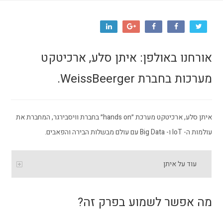
אורחנו באולפן: איתן סלע, ארכיטקט
מערכות בחברת WeissBeerger.
איתן סלע, ארכיטקט מערכת ״hands on״ בחברת וויסבירגר, המחברת את
עולמות ה- IoT ו- Big Data עם עולם מבשלות הבירה והפאבים.
עוד על איתן
מה אפשר לשמוע בפרק זה?