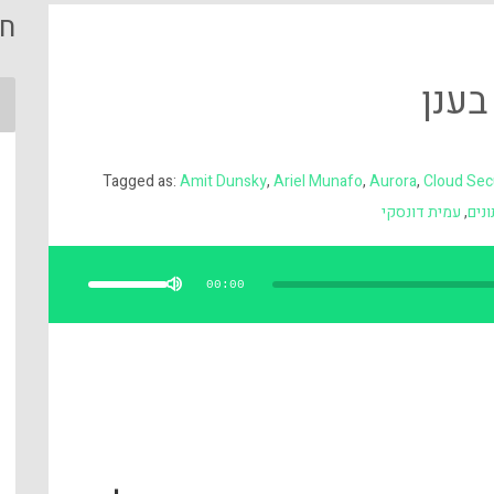
חי
Tagged as:
Amit Dunsky
,
Ariel Munafo
,
Aurora
,
Cloud Secu
ונים
,
עמית דונסקי
השתמש
במקש
למעלה/למטה
00:00
כדי
להגביר
או
להנמיך
עוצמת
שמע.