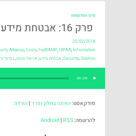
פרקי הפודקאסט
פרק 16: אבטחת מידע בענן
25/02/2018
rity Alliance
,
Costs
,
FedRAMP
,
HIPAA
,
Information
Sophos
,
Security
,
אבטחת מידע
,
אריאל מונפו
,
בסיסי נת
00:00
נגן
אודיו
פודקאסט:
האזנה בחלון נפרד
|
הורדה
להרשמה:
RSS
|
Android