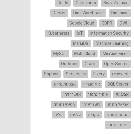
Costs
Containers
Boaz Ziniman
Docker
Data Warehouse
Database
Google Cloud
GDPR
DWH
Kubernetes
IoT
Information Security
MariaDB
Machine Learning
MySQL
Multi Cloud
Microservices
Outbrain
Oracle
Open Source
Sophos
Serverless
Rivery
re:invent
SQL Server
אאוטבריין
אבטחת מידע
אביב נוי
אופיר נחמני
אושרי דהן
אריאל מונפו
בועז זינימן
בסיסי נתונים
מחסני נתונים
סקרים
עלויות
עלינו
עמית דונסקי