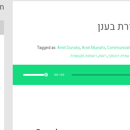
חי
Tagged as:
Amit Dunsky
,
Ariel Munafo
,
Communicat
עמית דונסקי
,
רשת
,
רשתות תקשורת
השתמש
במקש
למעלה/למטה
00:00
כדי
להגביר
או
להנמיך
עוצמת
שמע.