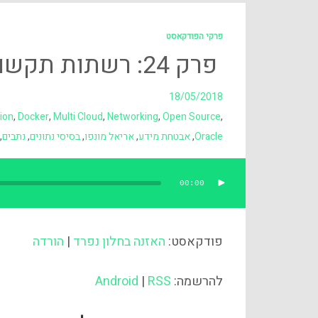
פרקי הפודקאסט
פרק 24: רשתות תקשורת בענן
18/05/2018
ion
,
Docker
,
Multi Cloud
,
Networking
,
Open Source
,
Oracle
,
אבטחת מידע
,
אריאל מונפו
,
בסיסי נתונים
,
נתבים
,
00:00
נגן
אודיו
פודקאסט:
האזנה בחלון נפרד
|
הורדה
להרשמה:
RSS
|
Android