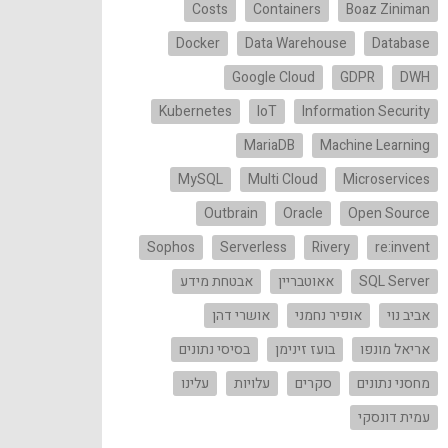
Costs
Containers
Boaz Ziniman
Docker
Data Warehouse
Database
Google Cloud
GDPR
DWH
Kubernetes
IoT
Information Security
MariaDB
Machine Learning
MySQL
Multi Cloud
Microservices
Outbrain
Oracle
Open Source
Sophos
Serverless
Rivery
re:invent
SQL Server
אאוטבריין
אבטחת מידע
אביב נוי
אופיר נחמני
אושרי דהן
אריאל מונפו
בועז זינימן
בסיסי נתונים
מחסני נתונים
סקרים
עלויות
עלינו
עמית דונסקי