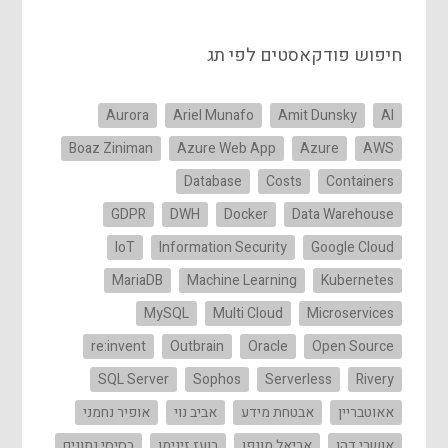
חיפוש פודקאסטים לפי תג
Aurora
Ariel Munafo
Amit Dunsky
AI
Boaz Ziniman
Azure Web App
Azure
AWS
Database
Costs
Containers
GDPR
DWH
Docker
Data Warehouse
IoT
Information Security
Google Cloud
MariaDB
Machine Learning
Kubernetes
MySQL
Multi Cloud
Microservices
re:invent
Outbrain
Oracle
Open Source
SQL Server
Sophos
Serverless
Rivery
אאוטבריין
אבטחת מידע
אביב נוי
אופיר נחמני
אושרי דהן
אריאל מונפו
בועז זינימן
בסיסי נתונים