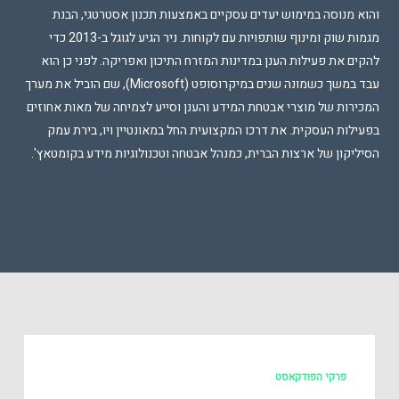
והוא מנוסה במימוש יעדים עסקיים באמצעות תכנון אסטרטגי, הבנת
מגמות שוק ומינוף שותפויות עם לקוחות. ניר הגיע לגוגל ב-2013 כדי
להקים את פעילות הענן במדינות המזרח התיכון ואפריקה. לפני כן הוא
עבד במשך כשמונה שנים במיקרוסופט (Microsoft), שם הוביל את מערך
המכירות של מוצרי אבטחת המידע והענן וסייע לצמיחה של מאות אחוזים
בפעילות העסקית. את דרכו המקצועית החל במאונטיין ויו, בירת עמק
הסיליקון של ארצות הברית, כמנהל אבטחה וטכנולוגיות מידע בקומטאץ'.
פרקי הפודקאסט