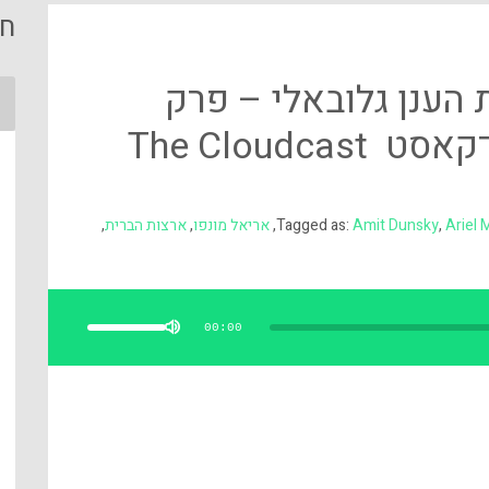
חי
אמת הענן גלובאלי – פרק
The Cloud
Ariel
,
Amit Dunsky
Tagged as:
,
אריאל מונפו
,
ארצות הברית
,
השתמש
במקש
למעלה/למטה
00:00
כדי
להגביר
או
להנמיך
עוצמת
שמע.