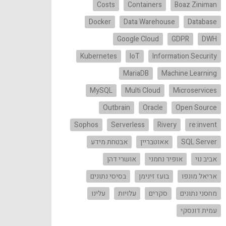
Costs
Containers
Boaz Ziniman
Docker
Data Warehouse
Database
Google Cloud
GDPR
DWH
Kubernetes
IoT
Information Security
MariaDB
Machine Learning
MySQL
Multi Cloud
Microservices
Outbrain
Oracle
Open Source
Sophos
Serverless
Rivery
re:invent
SQL Server
אאוטבריין
אבטחת מידע
אביב נוי
אופיר נחמני
אושרי דהן
אריאל מונפו
בועז זינימן
בסיסי נתונים
מחסני נתונים
סקרים
עלויות
עלינו
עמית דונסקי