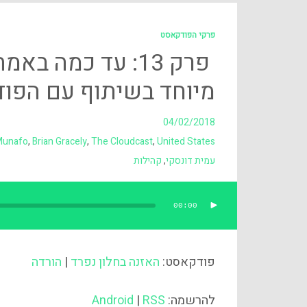
פרקי הפודקאסט
פרק 13: עד כמה ב
מיוחד בשיתוף עם הפודקאסט cast
04/02/2018
 Munafo
,
Brian Gracely
,
The Cloudcast
,
United States
עמית דונסקי
,
קהילות
00:00
נגן
אודיו
פודקאסט:
האזנה בחלון נפרד
|
הורדה
להרשמה:
RSS
|
Android