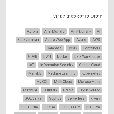
חיפוש פודקאסטים לפי תג
Aurora
Ariel Munafo
Amit Dunsky
AI
Boaz Ziniman
Azure Web App
Azure
AWS
Database
Costs
Containers
GDPR
DWH
Docker
Data Warehouse
IoT
Information Security
Google Cloud
MariaDB
Machine Learning
Kubernetes
MySQL
Multi Cloud
Microservices
re:invent
Outbrain
Oracle
Open Source
SQL Server
Sophos
Serverless
Rivery
אאוטבריין
אבטחת מידע
אביב נוי
אופיר נחמני