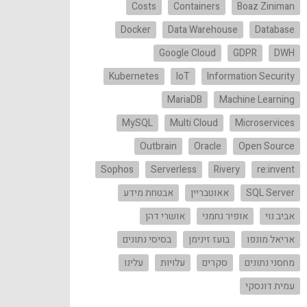
Costs
Containers
Boaz Ziniman
Docker
Data Warehouse
Database
Google Cloud
GDPR
DWH
Kubernetes
IoT
Information Security
MariaDB
Machine Learning
MySQL
Multi Cloud
Microservices
Outbrain
Oracle
Open Source
Sophos
Serverless
Rivery
re:invent
SQL Server
אאוטבריין
אבטחת מידע
אביב נוי
אופיר נחמני
אושרי דהן
אריאל מונפו
בועז זינימן
בסיסי נתונים
מחסני נתונים
סקרים
עלויות
עלינו
עמית דונסקי