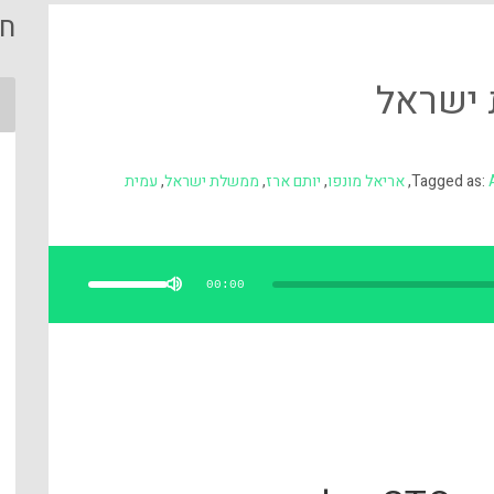
חי
Tagged as:
,
אריאל מונפו
,
יותם ארז
,
ממשלת ישראל
,
עמית
השתמש
במקש
למעלה/למטה
00:00
כדי
להגביר
או
להנמיך
עוצמת
שמע.