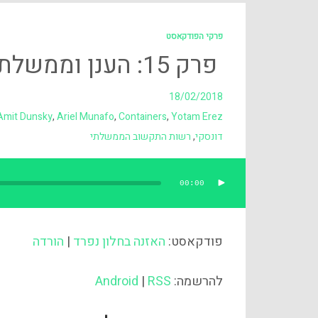
פרקי הפודקאסט
פרק 15: הענן וממשלת ישראל
18/02/2018
Amit Dunsky
,
Ariel Munafo
,
Containers
,
Yotam Erez
דונסקי
,
רשות התקשוב הממשלתי
00:00
נגן
אודיו
פודקאסט:
האזנה בחלון נפרד
|
הורדה
להרשמה:
RSS
|
Android