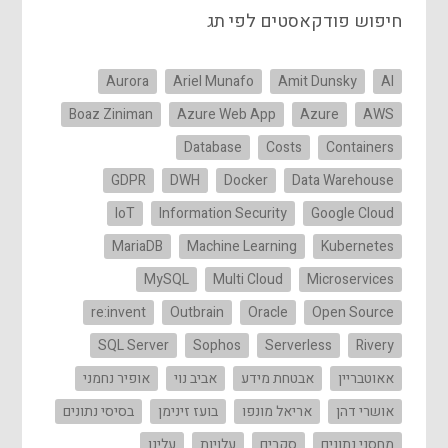
חיפוש פודקאסטים לפי תג
Aurora
Ariel Munafo
Amit Dunsky
AI
Boaz Ziniman
Azure Web App
Azure
AWS
Database
Costs
Containers
GDPR
DWH
Docker
Data Warehouse
IoT
Information Security
Google Cloud
MariaDB
Machine Learning
Kubernetes
MySQL
Multi Cloud
Microservices
re:invent
Outbrain
Oracle
Open Source
SQL Server
Sophos
Serverless
Rivery
אאוטבריין
אבטחת מידע
אביב נוי
אופיר נחמני
אושרי דהן
אריאל מונפו
בועז זינימן
בסיסי נתונים
מחסני נתונים
סקרים
עלויות
עלינו