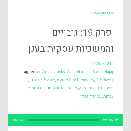
פרקי הפודקאסט
פרק 19: גיבויים
והמשכיות עסקית בענן
27/03/2018
Tagged as:
Amit Dunsky
,
Ariel Munafo
,
Avihai Hajaj
,
Rivery
,
DR
,
Azure Site Recovery
,
Azure
,
אביב נוי
,
אביחי חג'ג'
,
אוטומציה
,
אריאל מונפו
,
המשכיות עסקית
,
עלויות
,
עמית דונסקי
נגן
00:00
00:00
אודיו