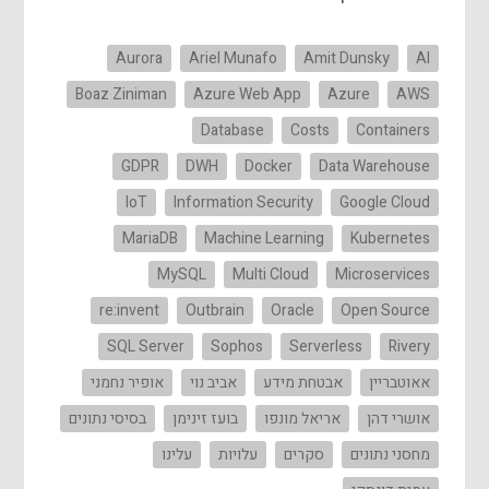
Aurora
Ariel Munafo
Amit Dunsky
AI
Boaz Ziniman
Azure Web App
Azure
AWS
Database
Costs
Containers
GDPR
DWH
Docker
Data Warehouse
IoT
Information Security
Google Cloud
MariaDB
Machine Learning
Kubernetes
MySQL
Multi Cloud
Microservices
re:invent
Outbrain
Oracle
Open Source
SQL Server
Sophos
Serverless
Rivery
אאוטבריין
אבטחת מידע
אביב נוי
אופיר נחמני
אושרי דהן
אריאל מונפו
בועז זינימן
בסיסי נתונים
מחסני נתונים
סקרים
עלויות
עלינו