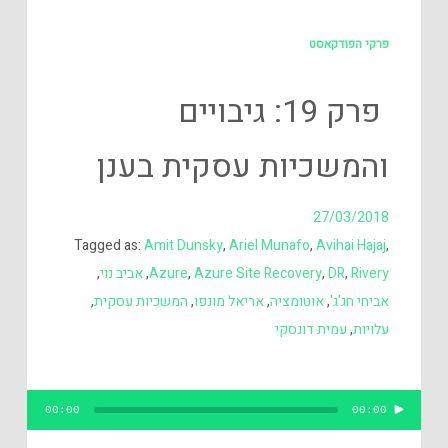
פרקי הפודקאסט
פרק 19: גיבויים
והמשכיות עסקית בענן
27/03/2018
Tagged as:
Amit Dunsky
,
Ariel Munafo
,
Avihai Hajaj
,
Rivery
,
DR
,
Azure Site Recovery
,
Azure
,
אביב נוי
,
אביחי חג'ג'
,
אוטומציה
,
אריאל מונפו
,
המשכיות עסקית
,
עלויות
,
עמית דונסקי
נגן
00:00
00:00
אודיו