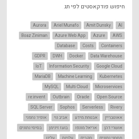
חיפוש פודקאסטים לפי תג
Aurora
Ariel Munafo
Amit Dunsky
AI
Boaz Ziniman
Azure Web App
Azure
AWS
Database
Costs
Containers
GDPR
DWH
Docker
Data Warehouse
IoT
Information Security
Google Cloud
MariaDB
Machine Learning
Kubernetes
MySQL
Multi Cloud
Microservices
re:invent
Outbrain
Oracle
Open Source
SQL Server
Sophos
Serverless
Rivery
אאוטבריין
אבטחת מידע
אביב נוי
אופיר נחמני
אושרי דהן
אריאל מונפו
בועז זינימן
בסיסי נתונים
מחסני נתונים
סקרים
עלויות
עלינו