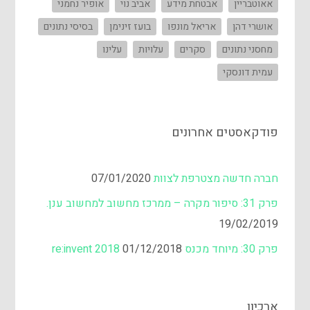
אאוטבריין
אבטחת מידע
אביב נוי
אופיר נחמני
אושרי דהן
אריאל מונפו
בועז זינימן
בסיסי נתונים
מחסני נתונים
סקרים
עלויות
עלינו
עמית דונסקי
פודקאסטים אחרונים
חברה חדשה מצטרפת לצוות
07/01/2020
פרק 31: סיפור מקרה – ממרכז מחשוב למחשוב ענן.
19/02/2019
פרק 30: מיוחד מכנס re:invent 2018
01/12/2018
ארכיון