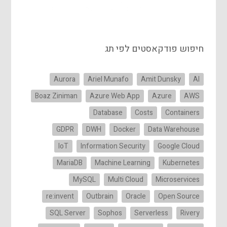
חיפוש פודקאסטים לפי תג
Aurora
Ariel Munafo
Amit Dunsky
AI
Boaz Ziniman
Azure Web App
Azure
AWS
Database
Costs
Containers
GDPR
DWH
Docker
Data Warehouse
IoT
Information Security
Google Cloud
MariaDB
Machine Learning
Kubernetes
MySQL
Multi Cloud
Microservices
re:invent
Outbrain
Oracle
Open Source
SQL Server
Sophos
Serverless
Rivery