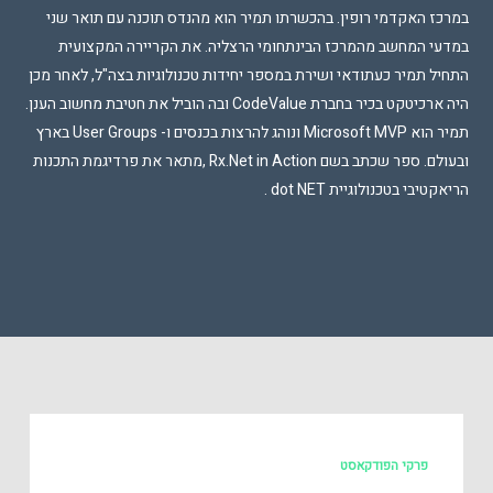
במרכז האקדמי רופין. בהכשרתו תמיר הוא מהנדס תוכנה עם תואר שני
במדעי המחשב מהמרכז הבינתחומי הרצליה. את הקריירה המקצועית
התחיל תמיר כעתודאי ושירת במספר יחידות טכנולוגיות בצה"ל, לאחר מכן
היה ארכיטקט בכיר בחברת CodeValue ובה הוביל את חטיבת מחשוב הענן.
תמיר הוא Microsoft MVP ונוהג להרצות בכנסים ו- User Groups בארץ
ובעולם. ספר שכתב בשם Rx.Net in Action ,מתאר את פרדיגמת התכנות
הריאקטיבי בטכנולוגיית dot NET .
פרקי הפודקאסט