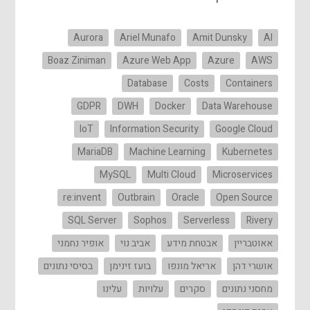
Aurora
Ariel Munafo
Amit Dunsky
AI
Boaz Ziniman
Azure Web App
Azure
AWS
Database
Costs
Containers
GDPR
DWH
Docker
Data Warehouse
IoT
Information Security
Google Cloud
MariaDB
Machine Learning
Kubernetes
MySQL
Multi Cloud
Microservices
re:invent
Outbrain
Oracle
Open Source
SQL Server
Sophos
Serverless
Rivery
אאוטבריין
אבטחת מידע
אביב נוי
אופיר נחמני
אושרי דהן
אריאל מונפו
בועז זינימן
בסיסי נתונים
מחסני נתונים
סקרים
עלויות
עלינו