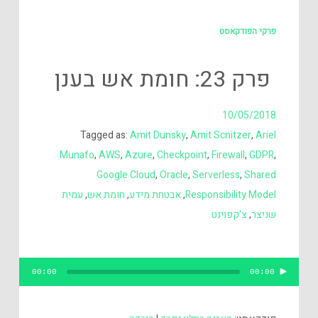
פרקי הפודקאסט
פרק 23: חומת אש בענן
10/05/2018
Tagged as:
Amit Dunsky
,
Amit Scnitzer
,
Ariel
Munafo
,
AWS
,
Azure
,
Checkpoint
,
Firewall
,
GDPR
,
Google Cloud
,
Oracle
,
Serverless
,
Shared
Responsibility Model
,
אבטחת מידע
,
חומת אש
,
עמית
שניצר
,
צ'קפוינט
נגן
00:00
00:00
אודיו