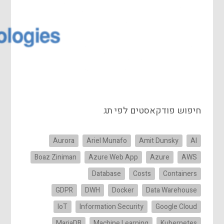
חיפוש פודקאסטים לפי תג
Aurora
Ariel Munafo
Amit Dunsky
AI
Boaz Ziniman
Azure Web App
Azure
AWS
Database
Costs
Containers
GDPR
DWH
Docker
Data Warehouse
IoT
Information Security
Google Cloud
MariaDB
Machine Learning
Kubernetes