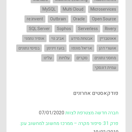
MySQL
Multi Cloud
Microservices
re:invent
Outbrain
Oracle
Open Source
SQL Server
Sophos
Serverless
Rivery
אאוטבריין
אבטחת מידע
אביב נוי
אופיר נחמני
אושרי דהן
אריאל מונפו
בועז זינימן
בסיסי נתונים
מחסני נתונים
סקרים
עלויות
עלינו
עמית דונסקי
פודקאסטים אחרונים
חברה חדשה מצטרפת לצוות
07/01/2020
פרק 31: סיפור מקרה – ממרכז מחשוב למחשוב ענן.