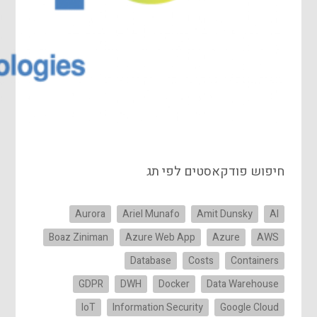
חיפוש פודקאסטים לפי תג
Aurora
Ariel Munafo
Amit Dunsky
AI
Boaz Ziniman
Azure Web App
Azure
AWS
Database
Costs
Containers
GDPR
DWH
Docker
Data Warehouse
IoT
Information Security
Google Cloud