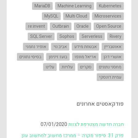
MariaDB
Machine Learning
Kubernetes
MySQL
Multi Cloud
Microservices
re:invent
Outbrain
Oracle
Open Source
SQL Server
Sophos
Serverless
Rivery
אאוטבריין
אבטחת מידע
אביב נוי
אופיר נחמני
אושרי דהן
אריאל מונפו
בועז זינימן
בסיסי נתונים
מחסני נתונים
סקרים
עלויות
עלינו
עמית דונסקי
פודקאסטים אחרונים
חברה חדשה מצטרפת לצוות
07/01/2020
פרק 31: סיפור מקרה – ממרכז מחשוב למחשוב ענן.