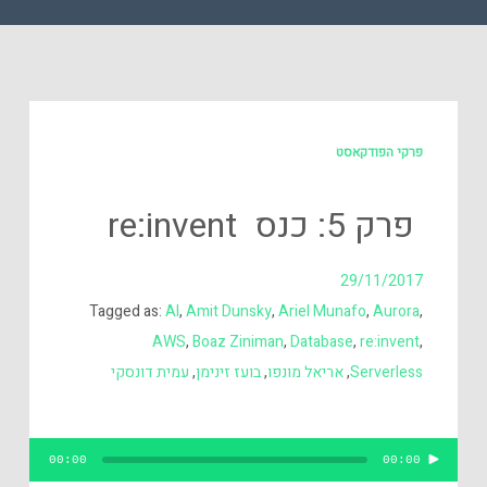
פרקי הפודקאסט
פרק 5: כנס re:invent
29/11/2017
Tagged as:
AI
,
Amit Dunsky
,
Ariel Munafo
,
Aurora
,
AWS
,
Boaz Ziniman
,
Database
,
re:invent
,
Serverless
,
אריאל מונפו
,
בועז זינימן
,
עמית דונסקי
נגן
00:00
00:00