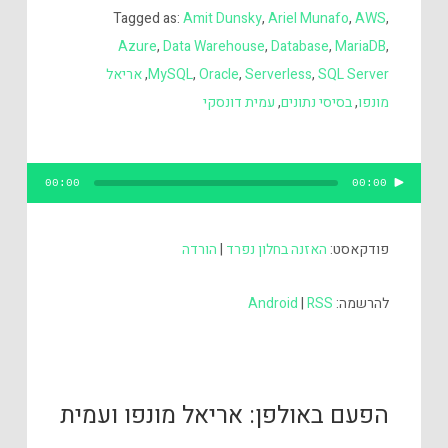
Tagged as:
Amit Dunsky
,
Ariel Munafo
,
AWS
,
Azure
,
Data Warehouse
,
Database
,
MariaDB
,
SQL Server
,
Serverless
,
Oracle
,
MySQL
,
אריאל
מונפו
,
בסיסי נתונים
,
עמית דונסקי
נגן
00:00
00:00
אודיו
פודקאסט:
האזנה בחלון נפרד
|
הורדה
להרשמה:
RSS
|
Android
הפעם באולפן: אריאל מונפו ועמית